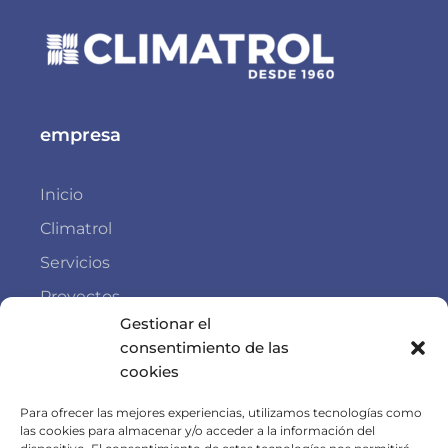
empresa
Inicio
Climatrol
Servicios
Proyectos
Gestionar el
Blog
consentimiento de las
Contactar
cookies
Enlaces de interés
Para ofrecer las mejores experiencias, utilizamos tecnologías como
las cookies para almacenar y/o acceder a la información del