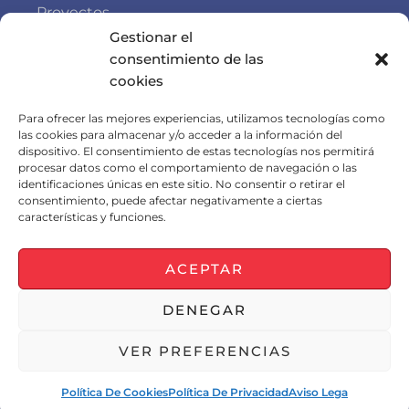
Proyectos
Gestionar el
Blog
consentimiento de las
Contactar
cookies
Enlaces de interés
Para ofrecer las mejores experiencias, utilizamos tecnologías como
las cookies para almacenar y/o acceder a la información del
dispositivo. El consentimiento de estas tecnologías nos permitirá
Aviso legal
procesar datos como el comportamiento de navegación o las
identificaciones únicas en este sitio. No consentir o retirar el
Política de cookies
consentimiento, puede afectar negativamente a ciertas
características y funciones.
Política de privacidad
Política de calidad
ACEPTAR
DENEGAR
© 2022 Climatrol - Todos los derechos reservados
VER PREFERENCIAS
Design By
Política De Cookies
Política De Privacidad
Aviso Lega